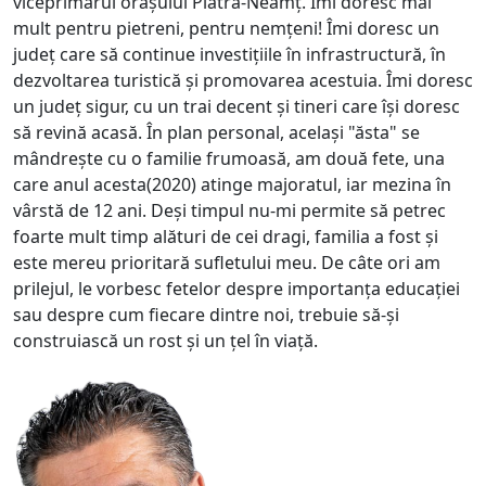
viceprimarul orașului Piatra-Neamț. Îmi doresc mai
mult pentru pietreni, pentru nemțeni! Îmi doresc un
județ care să continue investițiile în infrastructură, în
dezvoltarea turistică și promovarea acestuia. Îmi doresc
un județ sigur, cu un trai decent și tineri care își doresc
să revină acasă. În plan personal, același "ăsta" se
mândrește cu o familie frumoasă, am două fete, una
care anul acesta(2020) atinge majoratul, iar mezina în
vârstă de 12 ani. Deși timpul nu-mi permite să petrec
foarte mult timp alături de cei dragi, familia a fost și
este mereu prioritară sufletului meu. De câte ori am
prilejul, le vorbesc fetelor despre importanța educației
sau despre cum fiecare dintre noi, trebuie să-și
construiască un rost și un țel în viață.