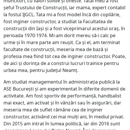
muncitori, cu valori solide și oneste. Tatăl meu a fost
șeful Trustului de Construcții, iar mama, expert contabil
la fostul IJGCL. Tata mi-a fost model încă din copilărie,
fost inginer constructor, a studiat la Facultatea de
construcții din Iași și a fost viceprimarul acestui oraș, în
perioada 1970-1974. Mi-am dorit mereu să-i calc pe
urme și în mare parte am reușit. Ca și el, am terminat
facultate de construcții, meseria mea de bază și
profesia mea fiind tot cea de inginer constructor. Poate,
de aici și dorința de a construi lucruri trainice pentru
urbea mea, pentru județul Neamț.
Am studiat managementul în administrația publică la
ASE București și am experimentat în diferite domenii de
activitate. Am fost sportiv de performanță, handbalist
mai exact, am activat și în vânzări sau în asigurări, dar
meseria mea de suflet rămâne cea de inginer
constructor, activând cei mai mulți ani, în mediul privat.
Din 2015 am intrat în lumea politică, iar din 2016 sunt