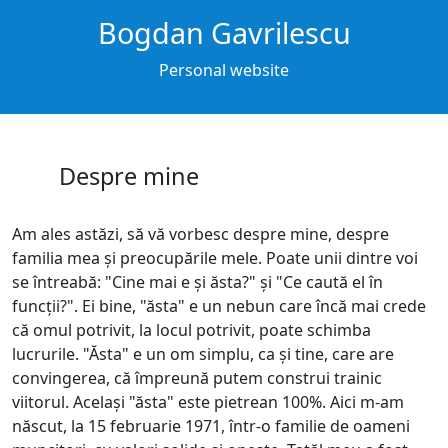
Bogdan Gavrilescu
Personal website
Despre mine
Am ales astăzi, să vă vorbesc despre mine, despre
familia mea și preocupările mele. Poate unii dintre voi
se întreabă: "Cine mai e și ăsta?" și "Ce caută el în
funcții?". Ei bine, "ăsta" e un nebun care încă mai crede
că omul potrivit, la locul potrivit, poate schimba
lucrurile. "Ăsta" e un om simplu, ca și tine, care are
convingerea, că împreună putem construi trainic
viitorul. Același "ăsta" este pietrean 100%. Aici m-am
născut, la 15 februarie 1971, într-o familie de oameni