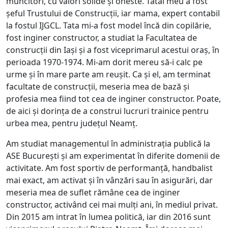
muncitori, cu valori solide și oneste. Tatăl meu a fost
șeful Trustului de Construcții, iar mama, expert contabil
la fostul IJGCL. Tata mi-a fost model încă din copilărie,
fost inginer constructor, a studiat la Facultatea de
construcții din Iași și a fost viceprimarul acestui oraș, în
perioada 1970-1974. Mi-am dorit mereu să-i calc pe
urme și în mare parte am reușit. Ca și el, am terminat
facultate de construcții, meseria mea de bază și
profesia mea fiind tot cea de inginer constructor. Poate,
de aici și dorința de a construi lucruri trainice pentru
urbea mea, pentru județul Neamț.
Am studiat managementul în administrația publică la
ASE București și am experimentat în diferite domenii de
activitate. Am fost sportiv de performanță, handbalist
mai exact, am activat și în vânzări sau în asigurări, dar
meseria mea de suflet rămâne cea de inginer
constructor, activând cei mai mulți ani, în mediul privat.
Din 2015 am intrat în lumea politică, iar din 2016 sunt