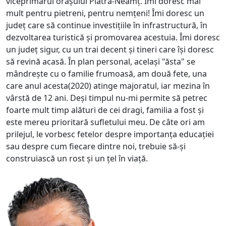
viceprimarul orașului Piatra-Neamț. Îmi doresc mai
mult pentru pietreni, pentru nemțeni! Îmi doresc un
județ care să continue investițiile în infrastructură, în
dezvoltarea turistică și promovarea acestuia. Îmi doresc
un județ sigur, cu un trai decent și tineri care își doresc
să revină acasă. În plan personal, același "ăsta" se
mândrește cu o familie frumoasă, am două fete, una
care anul acesta(2020) atinge majoratul, iar mezina în
vârstă de 12 ani. Deși timpul nu-mi permite să petrec
foarte mult timp alături de cei dragi, familia a fost și
este mereu prioritară sufletului meu. De câte ori am
prilejul, le vorbesc fetelor despre importanța educației
sau despre cum fiecare dintre noi, trebuie să-și
construiască un rost și un țel în viață.