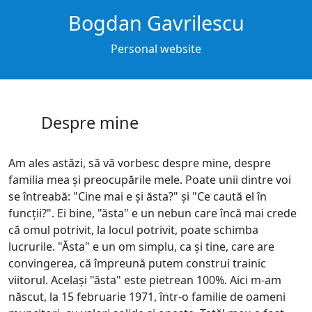
Bogdan Gavrilescu
Personal website
Despre mine
Am ales astăzi, să vă vorbesc despre mine, despre
familia mea și preocupările mele. Poate unii dintre voi
se întreabă: "Cine mai e și ăsta?" și "Ce caută el în
funcții?". Ei bine, "ăsta" e un nebun care încă mai crede
că omul potrivit, la locul potrivit, poate schimba
lucrurile. "Ăsta" e un om simplu, ca și tine, care are
convingerea, că împreună putem construi trainic
viitorul. Același "ăsta" este pietrean 100%. Aici m-am
născut, la 15 februarie 1971, într-o familie de oameni